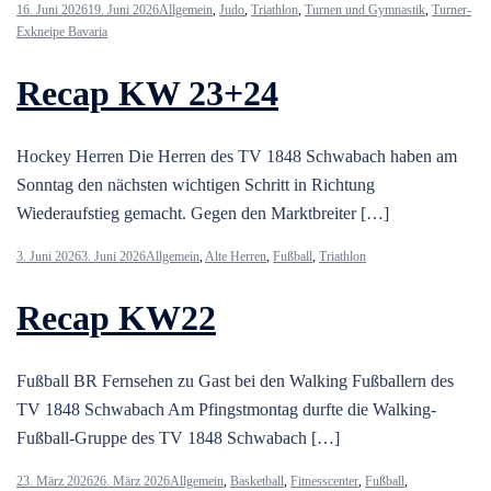
16. Juni 2026
19. Juni 2026
Allgemein
,
Judo
,
Triathlon
,
Turnen und Gymnastik
,
Turner-
Exkneipe Bavaria
Recap KW 23+24
Hockey Herren Die Herren des TV 1848 Schwabach haben am
Sonntag den nächsten wichtigen Schritt in Richtung
Wiederaufstieg gemacht. Gegen den Marktbreiter […]
3. Juni 2026
3. Juni 2026
Allgemein
,
Alte Herren
,
Fußball
,
Triathlon
Recap KW22
Fußball BR Fernsehen zu Gast bei den Walking Fußballern des
TV 1848 Schwabach Am Pfingstmontag durfte die Walking-
Fußball-Gruppe des TV 1848 Schwabach […]
23. März 2026
26. März 2026
Allgemein
,
Basketball
,
Fitnesscenter
,
Fußball
,