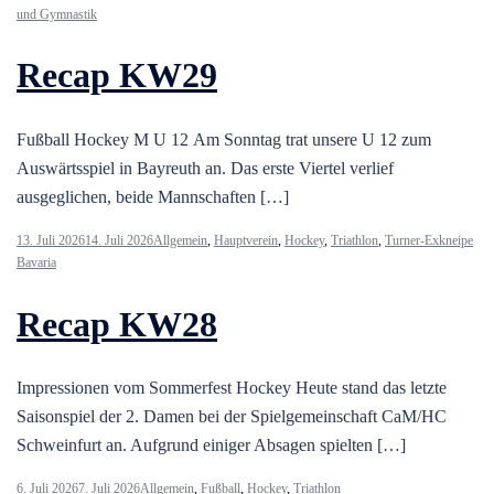
und Gymnastik
Recap KW29
Fußball Hockey M U 12 Am Sonntag trat unsere U 12 zum
Auswärtsspiel in Bayreuth an. Das erste Viertel verlief
ausgeglichen, beide Mannschaften […]
13. Juli 2026
14. Juli 2026
Allgemein
,
Hauptverein
,
Hockey
,
Triathlon
,
Turner-Exkneipe
Bavaria
Recap KW28
Impressionen vom Sommerfest Hockey Heute stand das letzte
Saisonspiel der 2. Damen bei der Spielgemeinschaft CaM/HC
Schweinfurt an. Aufgrund einiger Absagen spielten […]
6. Juli 2026
7. Juli 2026
Allgemein
,
Fußball
,
Hockey
,
Triathlon