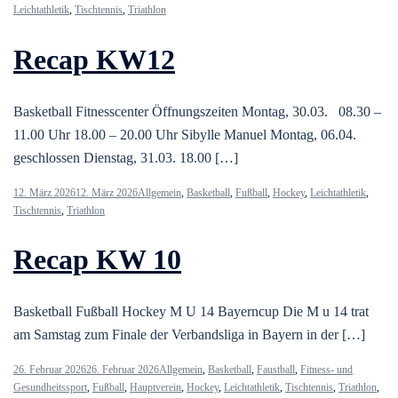
Leichtathletik
,
Tischtennis
,
Triathlon
Recap KW12
Basketball Fitnesscenter Öffnungszeiten Montag, 30.03. 08.30 –
11.00 Uhr 18.00 – 20.00 Uhr Sibylle Manuel Montag, 06.04.
geschlossen Dienstag, 31.03. 18.00 […]
12. März 2026
12. März 2026
Allgemein
,
Basketball
,
Fußball
,
Hockey
,
Leichtathletik
,
Tischtennis
,
Triathlon
Recap KW 10
Basketball Fußball Hockey M U 14 Bayerncup Die M u 14 trat
am Samstag zum Finale der Verbandsliga in Bayern in der […]
26. Februar 2026
26. Februar 2026
Allgemein
,
Basketball
,
Faustball
,
Fitness- und
Gesundheitssport
,
Fußball
,
Hauptverein
,
Hockey
,
Leichtathletik
,
Tischtennis
,
Triathlon
,