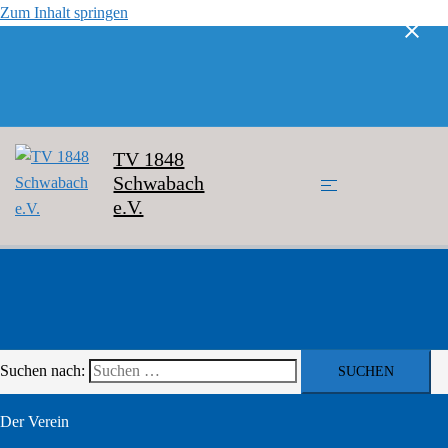
Zum Inhalt springen
TV 1848
Schwabach
e.V.
Suchen nach:
Der Verein