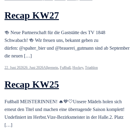
Recap KW27
🍻 Neue Partnerschaft für die Gaststätte des TV 1848
Schwabach! 🍻 Wir freuen uns, bekannt geben zu
dürfen: @spalter_bier und @brauerei_gutmann sind ab September
die neuen […]
22. Juni 2026
26. Juni 2026
Allgemein
,
Fußball
,
Hockey
,
Triathlon
Recap KW25
Fußball MEISTERINNEN! 🔥💙🤍Unsere Mädels holen sich
erneut den Titel und machen eine überragende Saison komplett!
Undefiniert im Herbst.Vize‑Bezirksmeister in der Halle.2. Platz
[…]