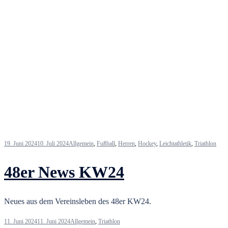
19. Juni 2024
10. Juli 2024
Allgemein
,
Fußball
,
Herren
,
Hockey
,
Leichtathletik
,
Triathlon
48er News KW24
Neues aus dem Vereinsleben des 48er KW24.
11. Juni 2024
11. Juni 2024
Allgemein
,
Triathlon