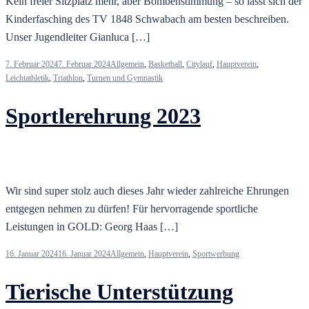
Kein freier Sitzplatz mehr, aber Bombenstimmung – so lässt sich der
Kinderfasching des TV 1848 Schwabach am besten beschreiben.
Unser Jugendleiter Gianluca […]
7. Februar 2024
7. Februar 2024
Allgemein
,
Basketball
,
Citylauf
,
Hauptverein
,
Leichtathletik
,
Triathlon
,
Turnen und Gymnastik
Sportlerehrung 2023
Wir sind super stolz auch dieses Jahr wieder zahlreiche Ehrungen
entgegen nehmen zu dürfen! Für hervorragende sportliche
Leistungen in GOLD: Georg Haas […]
16. Januar 2024
16. Januar 2024
Allgemein
,
Hauptverein
,
Sportwerbung
Tierische Unterstützung