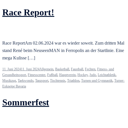
Race Report!
Race ReportAm 02.06.2024 war es wieder soweit. Zum dritten Mal
stand René beim NeuseenMAN in Ferropolis an der Startlinie. Eine
mega Kulisse […]
11. Juni 2024
11. Juni 2024
Allgemein
,
Basketball
,
Faustball
,
Fechten
,
Fitness- und
Gesundheitssport
,
Fitnesscenter
,
Fußball
,
Hauptverein
,
Hockey
,
Judo
,
Leichtathletik
,
Musikzug
,
Taekwondo
,
Tanzsport
,
Tischtennis
,
Triathlon
,
Turnen und Gymnastik
,
Turner-
Exkneipe Bavaria
Sommerfest