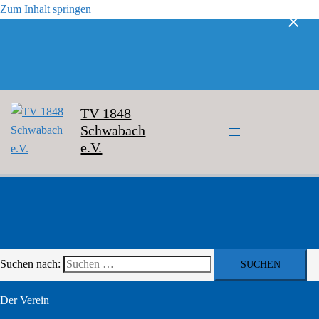
Zum Inhalt springen
TV 1848
Schwabach
e.V.
Suchen nach:
Der Verein